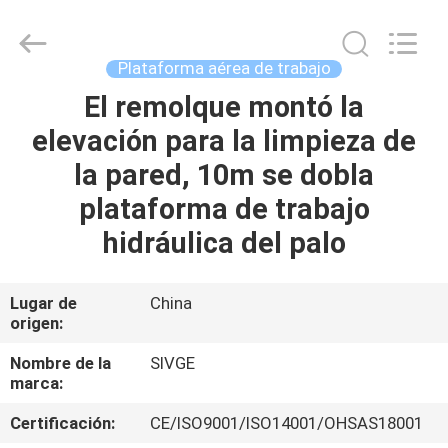
HANGZHOU
SIVGE
MACHINERY
CO.,
LTD.
Plataforma aérea de trabajo
All
Rights
El remolque montó la
HOGAR
Reserved.
elevación para la limpieza de
PRODUCTOS
la pared, 10m se dobla
plataforma de trabajo
VIDEOS
hidráulica del palo
SOBRE
Lugar de
China
origen:
NOSOTROS
Nombre de la
SIVGE
marca:
VIAJE
DE
Certificación:
CE/ISO9001/ISO14001/OHSAS18001