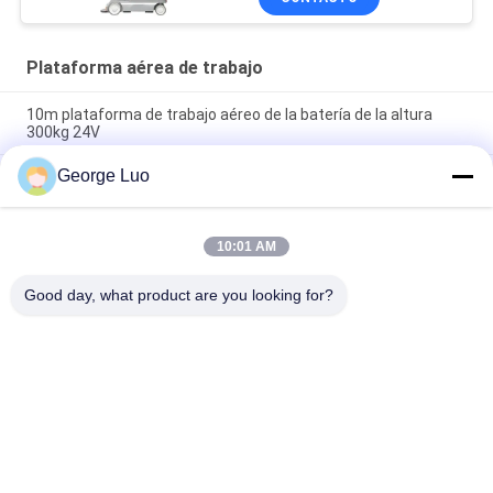
Plataforma aérea de trabajo
10m plataforma de trabajo aéreo de la batería de la altura
300kg 24V
George Luo
Elevación aérea de la plataforma de la plataforma de trabajo
aéreo de la elevación del hombre del palo del doble de la
aleación de aluminio de 12 M
10:01 AM
Elevador eléctrico articulado autopropulsado de alta calidad
de 16 metros 16 metros
Good day, what product are you looking for?
Categorías Populares
Todos
Plataforma Aérea 
Plataforma De 
De Trabajo
Trabajo De Aluminio
Plataforma De 
Scissor La 
Trabajo De 
Plataforma De 