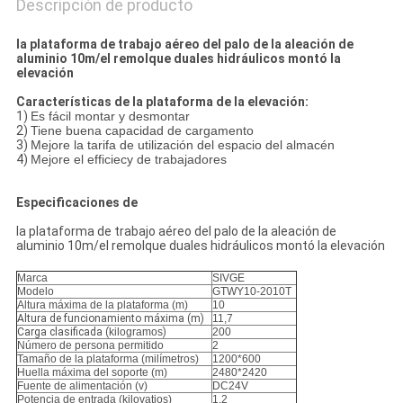
Descripción de producto
la plataforma de trabajo aéreo del palo de la aleación de
aluminio 10m/el remolque duales hidráulicos montó la
elevación
Características de la plataforma de la elevación:
1)
Es fácil montar y desmontar
2)
Tiene buena capacidad de cargamento
3)
Mejore la tarifa de utilización del espacio del almacén
4)
Mejore el efficiecy de trabajadores
Especificaciones de
la plataforma de trabajo aéreo del palo de la aleación de
aluminio 10m/el remolque duales hidráulicos montó la elevación
Marca
SIVGE
Modelo
GTWY10-2010T
Altura máxima de la plataforma (m)
10
Altura de funcionamiento máxima (m)
11,7
Carga clasificada (
kilogramos
)
200
Número de persona permitido
2
Tamaño de la plataforma (milímetros)
1200*600
Huella máxima del soporte (m)
2480*2420
Fuente de alimentación (v)
DC24V
Potencia de entrada (kilovatios)
1,2