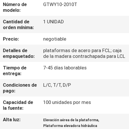
LA
Número de
GTWY10-2010T
modelo:
FÁBRICA
Cantidad de
1 UNIDAD
orden mínima:
CONTROL
Precio:
negotiable
DE
CALIDAD
Detalles de
plataformas de acero para FCL; caja
empaquetado:
de la madera contrachapada para LCL
Tiempo de
7-45 días laborables
ÉNTRENOS
entrega:
EN
Condiciones de
L/C, T/T, D/P
CONTACTO
pago:
CON
Capacidad de
100 unidades por mes
la fuente:
PIDA
Alta luz:
,
Elevación aérea de la plataforma
UNA
Plataforma elevadora hidráulica