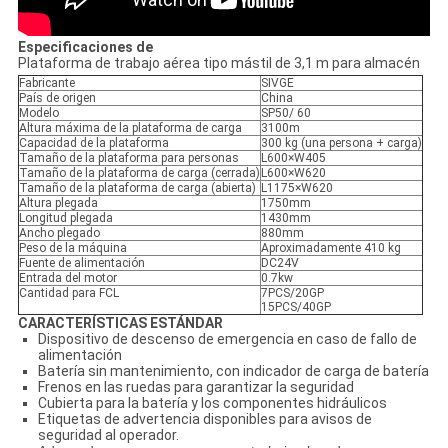
Especificaciones de
Plataforma de trabajo aérea tipo mástil de 3,1 m para almacén
Fabricante
SIVGE
País de origen
China
Modelo
SP50/ 60
Altura máxima de la plataforma de carga
3100m
Capacidad de la plataforma
300 kg (una persona + carga)
Tamaño de la plataforma para personas
L600×W405
Tamaño de la plataforma de carga (cerrada)
L600×W620
Tamaño de la plataforma de carga (abierta)
L1175×W620
Altura plegada
1750mm
Longitud plegada
1430mm
Ancho plegado
880mm
Peso de la máquina
Aproximadamente 410 kg
Fuente de alimentación
DC24V
Entrada del motor
0.7kw
Cantidad para FCL
7PCS/20GP
15PCS/40GP
CARACTERÍSTICAS ESTÁNDAR
Dispositivo de descenso de emergencia en caso de fallo de
alimentación
Batería sin mantenimiento, con indicador de carga de batería
Frenos en las ruedas para garantizar la seguridad
Cubierta para la batería y los componentes hidráulicos
Etiquetas de advertencia disponibles para avisos de
seguridad al operador.