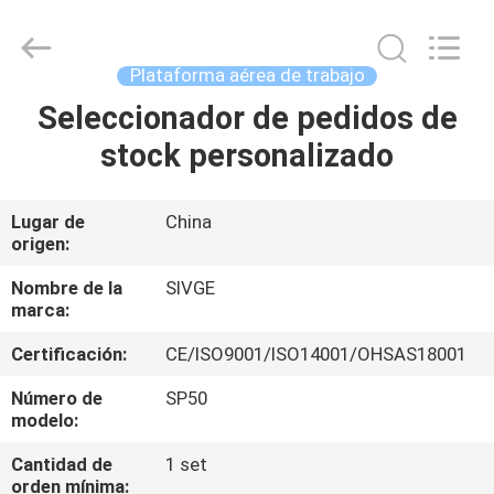
HANGZHOU
SIVGE
MACHINERY
CO.,
LTD.
Plataforma aérea de trabajo
All
Rights
Seleccionador de pedidos de
HOGAR
Reserved.
stock personalizado
PRODUCTOS
Lugar de
China
origen:
VIDEOS
Nombre de la
SIVGE
marca:
SOBRE
Certificación:
CE/ISO9001/ISO14001/OHSAS18001
NOSOTROS
Número de
SP50
modelo:
VIAJE
Cantidad de
1 set
DE
orden mínima: