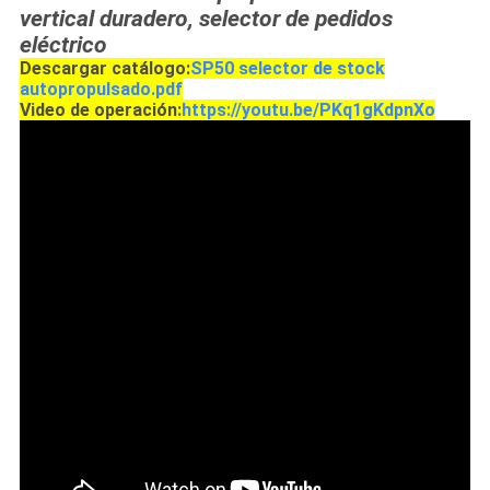
vertical duradero, selector de pedidos
eléctrico
Descargar catálogo:
SP50 selector de stock
autopropulsado.pdf
Video de operación:
https://youtu.be/PKq1gKdpnXo