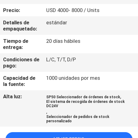
LA
Precio:
USD 4000- 8000 / Units
FÁBRICA
Detalles de
estándar
empaquetado:
CONTROL
Tiempo de
20 días hábiles
DE
entrega:
CALIDAD
Condiciones de
L/C, T/T, D/P
pago:
ÉNTRENOS
Capacidad de
1000 unidades por mes
EN
la fuente:
CONTACTO
Alta luz:
,
SP50 Seleccionador de órdenes de stock
El sistema de recogida de órdenes de stock
CON
DC24V
,
Seleccionador de pedidos de stock
personalizado
PIDA
UNA