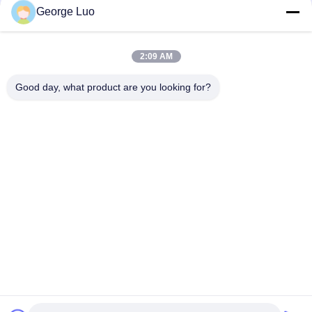
George Luo
Elevación aérea de la plataforma de la plataforma de trabajo
aéreo de la elevación del hombre del palo del doble de la
aleación de aluminio de 12 M
2:09 AM
Elevador eléctrico articulado autopropulsado de alta calidad
de 16 metros 16 metros
Good day, what product are you looking for?
Categorías Populares
Todos
Plataforma Aérea 
Plataforma De 
De Trabajo
Trabajo De Aluminio
Plataforma De 
Scissor La 
Trabajo De 
Plataforma De 
Elevación Móvil
Funcionamiento
Elevación Vertical 
Elevación Aérea 
Del Palo
Automotora
Una Elevación Del 
Sola Elevación Del 
Hombre
Palo