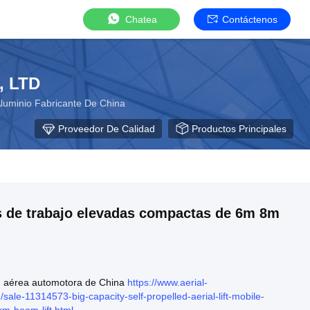
Chatea
Contáctenos
, LTD
Aluminio Fabricante De China
Proveedor De Calidad
Productos Principales
s de trabajo elevadas compactas de 6m 8m
5
n aérea automotora de China
https://www.aerial-
sale-11314573-big-capacity-self-propelled-aerial-lift-mobile-