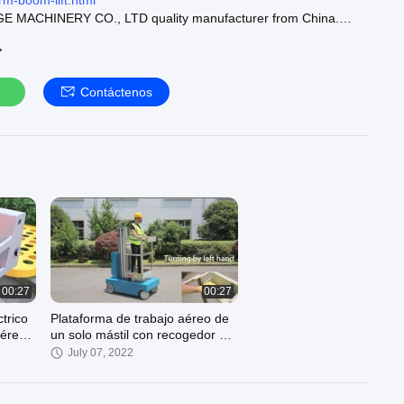
orm-boom-lift.html
MACHINERY CO., LTD quality manufacturer from China.
→
de trabajo :
https://www.aerial-workplatform.com/supplier-
rk-platform
bajo de aluminio :
https://www.aerial-workplatform.com/supplier-
Contáctenos
-work-platform
bajo de elevación móvil :
https://www.aerial-
/supplier-183306-mobile-elevating-work-platform
ur official website :
https://www.aerial-workplatform.com
00:27
00:27
trico
Plataforma de trabajo aéreo de
aéreo
un solo mástil con recogedor de
un solo
cerezas eléctrico
July 07, 2022
autopropulsado de 4 a 8 m