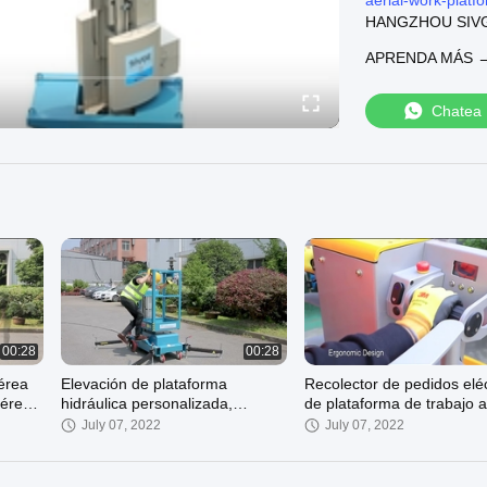
aerial-work-platf
HANGZHOU SIVGE 
We can supply:
APRENDA MÁS 
Plataforma aérea 
183299-aerial-wo
plataforma de tra
Chatea
183300-aluminum
plataforma de tra
workplatform.com
Welcome to visit o
00:28
00:28
érea
Elevación de plataforma
Recolector de pedidos eléc
aéreo
hidráulica personalizada,
de plataforma de trabajo 
e
plataforma de elevación de
con elevación vertical de 
July 07, 2022
July 07, 2022
mástil aéreo de 6 -12 M
hombre para almacén