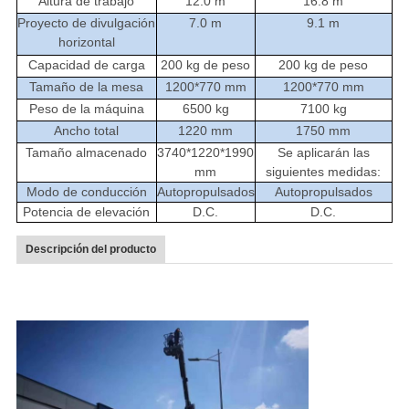
Altura de trabajo
12.0 m
16.8 m
Proyecto de divulgación
7.0 m
9.1 m
horizontal
Capacidad de carga
200 kg de peso
200 kg de peso
Tamaño de la mesa
1200*770 mm
1200*770 mm
Peso de la máquina
6500 kg
7100 kg
Ancho total
1220 mm
1750 mm
Tamaño almacenado
3740*1220*1990
Se aplicarán las
mm
siguientes medidas:
Modo de conducción
Autopropulsados
Autopropulsados
Potencia de elevación
D.C.
D.C.
Descripción del producto