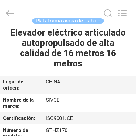
HANGZHOU
SIVGE
MACHINERY
CO.,
LTD.
Plataforma aérea de trabajo
All
Rights
Elevador eléctrico articulado
HOGAR
Reserved.
autopropulsado de alta
PRODUCTOS
calidad de 16 metros 16
metros
VIDEOS
Lugar de
CHINA
origen:
SOBRE
NOSOTROS
Nombre de la
SIVGE
marca:
VIAJE
Certificación:
ISO9001; CE
DE
Número de
GTHZ170