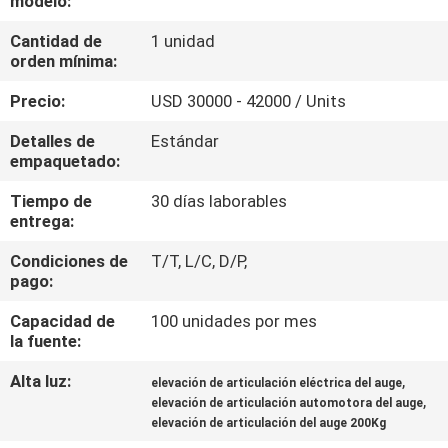
modelo:
LA
Cantidad de
1 unidad
FÁBRICA
orden mínima:
Precio:
USD 30000 - 42000 / Units
CONTROL
DE
Detalles de
Estándar
empaquetado:
CALIDAD
Tiempo de
30 días laborables
entrega:
ÉNTRENOS
Condiciones de
T/T, L/C, D/P,
EN
pago:
CONTACTO
Capacidad de
100 unidades por mes
CON
la fuente:
Alta luz:
,
elevación de articulación eléctrica del auge
,
PIDA
elevación de articulación automotora del auge
elevación de articulación del auge 200Kg
UNA