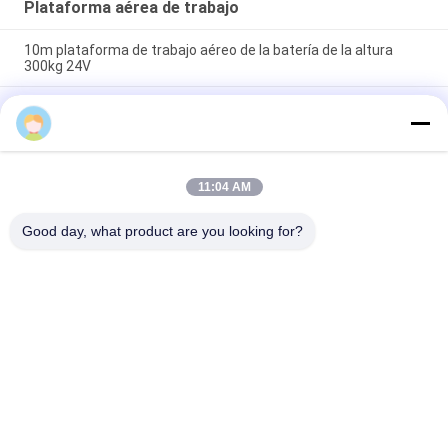
Plataforma aérea de trabajo
10m plataforma de trabajo aéreo de la batería de la altura
300kg 24V
Elevación aérea de la plataforma de la plataforma de trabajo
aéreo de la elevación del hombre del palo del doble de la
aleación de aluminio de 12 M
8 m Elevación de mástil vertical de aluminio elevación de un
11:04 AM
solo mástil plataforma de elevación vertical plataforma de
trabajo aérea
Good day, what product are you looking for?
Categorías Populares
Todos
Plataforma Aérea 
Plataforma De 
De Trabajo
Trabajo De Aluminio
Plataforma De 
Scissor La 
Trabajo De 
Plataforma De 
Elevación Móvil
Funcionamiento
Elevación Vertical 
Elevación Aérea 