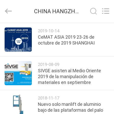
HANGZHOU
SIVGE
MACHINERY
CHINA HANGZHOU SIVGE MACHINERY CO., LTD compañía de noticias
CO.,
LTD.
All
Rights
HOGAR
Reserved.
2019-10-14
CeMAT ASIA 2019 23-26 de
PRODUCTOS
octubre de 2019 SHANGHAI
VIDEOS
2019-08-09
SIVGE asisten al Medio Oriente
SOBRE
2019 de la manipulación de
materiales en septiembre
NOSOTROS
2018-11-17
VIAJE
Nuevo solo manlift de aluminio
DE
bajo de las plataformas del palo