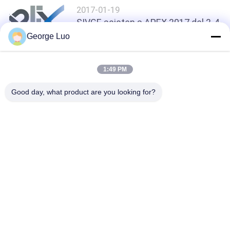
2017-01-19
CITA
SIVGE asisten a APEX 2017 del 2-4
de mayo de 2017 en Amsterdam
George Luo
MAPA
DEL
1:49 PM
loading...
SITIO
Good day, what product are you looking for?
Categorías Populares
Todos
PRIVACY
POLICY
Plataforma Aérea 
Plataforma De 
De Trabajo
Trabajo De Aluminio
Plataforma De 
Scissor La 
Trabajo De 
Plataforma De 
Elevación Móvil
Funcionamiento
Elevación Vertical 
Elevación Aérea 
Del Palo
Automotora