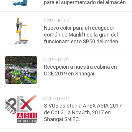
para el supermercado del almacén
LA
FÁBRICA
2019-05-17
Nuevo color para el recogedor
CONTROL
común de Manlift de la gran del
funcionamiento SP50 del orden
DE
plataforma aérea del recogedor
CALIDAD
2019-04-29
Recepción a nuestra cabina en
ÉNTRENOS
CCE 2019 en Shangai
EN
CONTACTO
2017-10-19
CON
SIVGE asisten a APEX ASIA 2017
de Oct.31 a Nov.3th, 2017 en
Shangai SNIEC.
PIDA
UNA