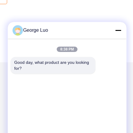
George Luo
8:38 PM
Good day, what product are you looking 
for?
Envíenos un correo
Send