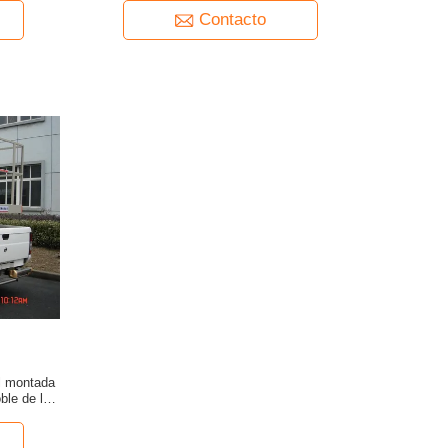
Contacto
al montada
ble de la
tos