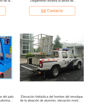
io de la
cargamento levanta la altura de
e
funcionamiento de 9,6 metros para una
persona
Contacto
e del palo
Elevación hidráulica del hombre del remolque
ataforma de
de la aleación de aluminio, elevación montada
a
remolque doble del auge del palo