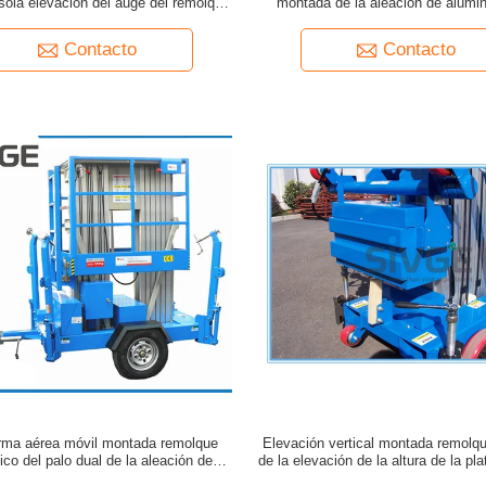
sola elevación del auge del remolque
montada de la aleación de alumin
palo para la limpieza de ventana
elevación del palo remolqu
Contacto
Contacto
orma aérea móvil montada remolque
Elevación vertical montada remolqu
lico del palo dual de la aleación de
de la elevación de la altura de la pl
aluminio de la elevación 10m
6 metros para una person