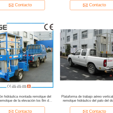
Contacto
Contacto
ón hidráulica montada remolque del
Plataforma de trabajo aéreo vertic
remolque de la elevación los 8m de la
remolque hidráulico del palo del do
aleación de aluminio
elevación para los aeropuer
Contacto
Contacto