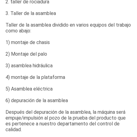
2. taller de rociadura
LA
FÁBRICA
3. Taller de la asamblea
Taller de la asamblea dividido en varios equipos del trabajo
como abajo:
CONTROL
1) montaje de chasis
DE
CALIDAD
2) Montaje del palo
3) asamblea hidráulica
ÉNTRENOS
4) montaje de la plataforma
EN
5) Asamblea eléctrica
CONTACTO
6) depuración de la asamblea
CON
Después del depuración de la asamblea, la máquina será
empuje/impulsión al pozo de la prueba del producto que
es pertenece a nuestro departamento del control de
PIDA
calidad.
UNA