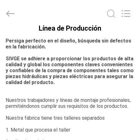
HANGZHOU
SIVGE
MACHINERY
CO.,
LTD.
All
Línea de Producción
Rights
HOGAR
Reserved.
Persiga perfecto en el diseño, búsqueda sin defectos
en la fabricación.
PRODUCTOS
SIVGE se adhiere a proporcionar los productos de alta
calidad y global los componentes claves convenientes
y confiables de la compra de componentes tales como
VIDEOS
piezas hidráulicas y piezas eléctricas para asegurar la
calidad del producto.
SOBRE
Nuestros trabajadores y líneas de montaje profesionales,
NOSOTROS
permitiéndonos cumplir sus requisitos de los productos.
Nuestra fábrica tiene tres talleres separados
VIAJE
1. Metal que procesa el taller
DE