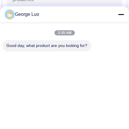
George Luo
2:35 AM
Good day, what product are you looking for?
Categorías Populares
Todos
Plataforma Aérea 
Plataforma De 
De Trabajo
Trabajo De Aluminio
Plataforma De 
Scissor La 
Trabajo De 
Plataforma De 
Elevación Móvil
Funcionamiento
Elevación Vertical 
Elevación Aérea 
Del Palo
Automotora
Una Elevación Del 
Sola Elevación Del 