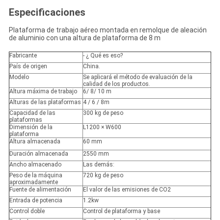
Especificaciones
Plataforma de trabajo aéreo montada en remolque de aleación
de aluminio con una altura de plataforma de 8 m
Fabricante
- ¿ Qué es eso?
País de origen
China.
Modelo
Se aplicará el método de evaluación de la
calidad de los productos.
Altura máxima de trabajo
6/ 8/ 10 m
Alturas de las plataformas
4 / 6 / 8m
Capacidad de las
300 kg de peso
plataformas
Dimensión de la
L1200 × W600
plataforma
Altura almacenada
60 mm
Duración almacenada
2550 mm
Ancho almacenado
Las demás:
Peso de la máquina
720 kg de peso
aproximadamente
Fuente de alimentación
El valor de las emisiones de CO2
Entrada de potencia
1.2kw
Control doble
Control de plataforma y base