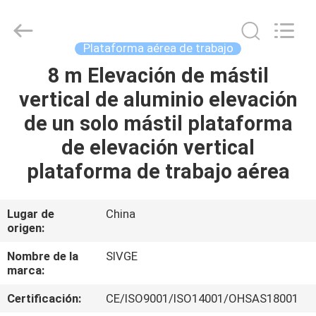
HANGZHOU
SIVGE
MACHINERY
CO.,
LTD.
Plataforma aérea de trabajo
All
Rights
8 m Elevación de mástil
HOGAR
Reserved.
vertical de aluminio elevación
PRODUCTOS
de un solo mástil plataforma
de elevación vertical
VIDEOS
plataforma de trabajo aérea
SOBRE
Lugar de
China
origen:
NOSOTROS
Nombre de la
SIVGE
marca:
VIAJE
DE
Certificación:
CE/ISO9001/ISO14001/OHSAS18001