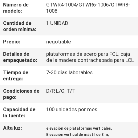
LA
Número de
GTWR4-1004/GTWR6-1006/GTWR8-
modelo:
1008
FÁBRICA
Cantidad de
1 UNIDAD
orden mínima:
CONTROL
Precio:
negotiable
DE
CALIDAD
Detalles de
plataformas de acero para FCL; caja
empaquetado:
de la madera contrachapada para LCL
Tiempo de
7-30 días laborables
ÉNTRENOS
entrega:
EN
Condiciones de
D/P, L/C, T/T
CONTACTO
pago:
CON
Capacidad de
100 unidades por mes
la fuente:
PIDA
Alta luz:
,
elevación de plataformas verticales
,
UNA
Elevación vertical de mástil de 8 m