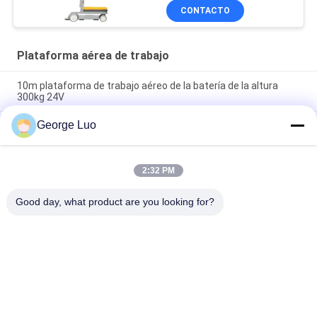
CONTACTO
Plataforma aérea de trabajo
10m plataforma de trabajo aéreo de la batería de la altura
300kg 24V
George Luo
Elevación aérea de la plataforma de la plataforma de trabajo
aéreo de la elevación del hombre del palo del doble de la
aleación de aluminio de 12 M
2:32 PM
Elevador eléctrico articulado autopropulsado de alta calidad
de 16 metros 16 metros
Good day, what product are you looking for?
Categorías Populares
Todos
Plataforma Aérea 
Plataforma De 
De Trabajo
Trabajo De Aluminio
Plataforma De 
Scissor La 