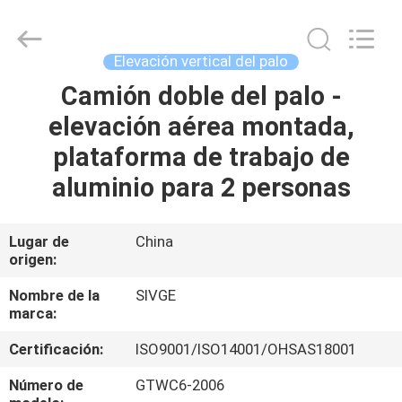
HANGZHOU
SIVGE
MACHINERY
CO.,
LTD.
Elevación vertical del palo
All
Rights
Camión doble del palo -
HOGAR
Reserved.
elevación aérea montada,
PRODUCTOS
plataforma de trabajo de
aluminio para 2 personas
VIDEOS
Lugar de
China
origen:
SOBRE
NOSOTROS
Nombre de la
SIVGE
marca:
VIAJE
Certificación:
ISO9001/ISO14001/OHSAS18001
DE
Número de
GTWC6-2006