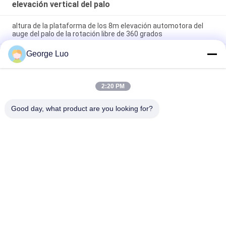
elevación vertical del palo
altura de la plataforma de los 8m elevación automotora del
auge del palo de la rotación libre de 360 grados
George Luo
Los 14m al aire libre interiores eléctricos Scissor la
plataforma de la elevación
Las plataformas al aire libre del acceso de la altura de 14
2:20 PM
metros eléctricas Scissor la plataforma de la elevación para
la limpieza de ventana
Good day, what product are you looking for?
Categorías Populares
Todos
Plataforma Aérea 
Plataforma De 
De Trabajo
Trabajo De Aluminio
Plataforma De 
Scissor La 
Trabajo De 
Plataforma De 
Elevación Móvil
Funcionamiento
Elevación Vertical 
Elevación Aérea 