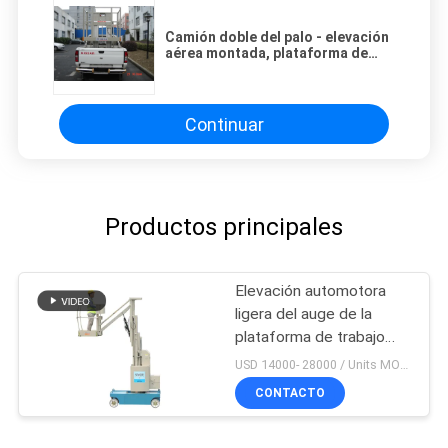
Camión doble del palo - elevación
aérea montada, plataforma de
trabajo de aluminio para 2
personas
Continuar
Productos principales
Elevación automotora
ligera del auge de la
plataforma de trabajo
aéreo del acuerdo
USD 14000- 28000 / Units MOQ:1 UNIDAD
interior de 6 -10m
CONTACTO