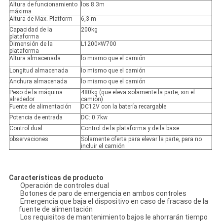
Altura de funcionamiento
los 8.3m
máxima
Altura de Max. Platform
6,3 m
Capacidad de la
200kg
plataforma
Dimensión de la
L1200×W700
plataforma
Altura almacenada
lo mismo que el camión
Longitud almacenada
lo mismo que el camión
Anchura almacenada
lo mismo que el camión
Peso de la máquina
480kg (que eleva solamente la parte, sin el
alrededor
camión)
Fuente de alimentación
DC12V con la batería recargable
Potencia de entrada
DC: 0.7kw
Control dual
Control de la plataforma y de la base
observaciones
Solamente oferta para elevar la parte, para no
incluir el camión
Características de producto
Operación de controles dual
Botones de paro de emergencia en ambos controles
Emergencia que baja el dispositivo en caso de fracaso de la
fuente de alimentación
Los requisitos de mantenimiento bajos le ahorrarán tiempo