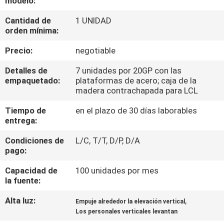
modelo:
LA
Cantidad de
1 UNIDAD
FÁBRICA
orden mínima:
Precio:
negotiable
CONTROL
DE
Detalles de
7 unidades por 20GP con las
empaquetado:
plataformas de acero; caja de la
CALIDAD
madera contrachapada para LCL
Tiempo de
en el plazo de 30 días laborables
ÉNTRENOS
entrega:
EN
Condiciones de
L/C, T/T, D/P, D/A
pago:
CONTACTO
CON
Capacidad de
100 unidades por mes
la fuente:
Alta luz:
,
PIDA
Empuje alrededor la elevación vertical
Los personales verticales levantan
UNA