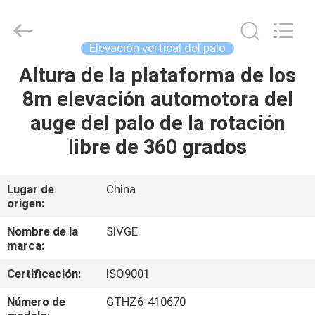
HANGZHOU
SIVGE
MACHINERY
CO.,
LTD.
Elevación vertical del palo
All
Rights
Altura de la plataforma de los
HOGAR
Reserved.
8m elevación automotora del
PRODUCTOS
auge del palo de la rotación
libre de 360 grados
VIDEOS
Lugar de
China
origen:
SOBRE
NOSOTROS
Nombre de la
SIVGE
marca:
VIAJE
Certificación:
ISO9001
DE
Número de
GTHZ6-410670