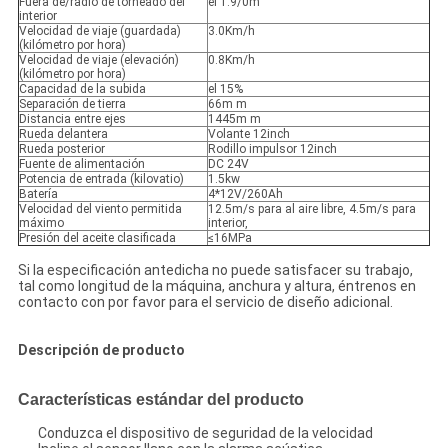
Fuera de/radio de torneado del
el 1.9/0m
interior
Velocidad de viaje (guardada)
3.0Km/h
(kilómetro por hora)
Velocidad de viaje (elevación)
0.8Km/h
(kilómetro por hora)
Capacidad de la subida
el 15%
Separación de tierra
66m m
Distancia entre ejes
1445m m
Rueda delantera
Volante 12inch
Rueda posterior
Rodillo impulsor 12inch
Fuente de alimentación
DC 24V
Potencia de entrada (kilovatio)
1.5kw
Batería
4*12V/260Ah
Velocidad del viento permitida
12.5m/s para al aire libre, 4.5m/s para
máximo
interior,
Presión del aceite clasificada
≤16MPa
Si la especificación antedicha no puede satisfacer su trabajo,
tal como longitud de la máquina, anchura y altura, éntrenos en
contacto con por favor para el servicio de diseño adicional.
Descripción de producto
Características estándar del producto
Conduzca el dispositivo de seguridad de la velocidad