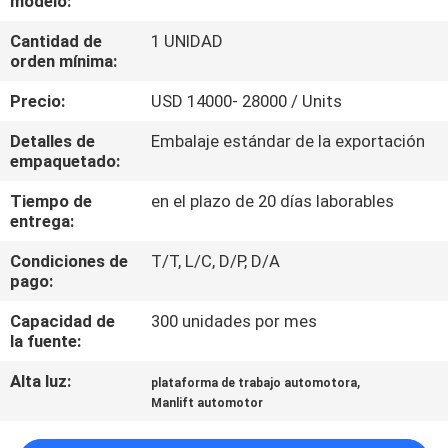
modelo:
LA
Cantidad de
1 UNIDAD
FÁBRICA
orden mínima:
Precio:
USD 14000- 28000 / Units
CONTROL
DE
Detalles de
Embalaje estándar de la exportación
empaquetado:
CALIDAD
Tiempo de
en el plazo de 20 días laborables
entrega:
ÉNTRENOS
Condiciones de
T/T, L/C, D/P, D/A
EN
pago:
CONTACTO
Capacidad de
300 unidades por mes
CON
la fuente:
Alta luz:
,
plataforma de trabajo automotora
PIDA
Manlift automotor
UNA