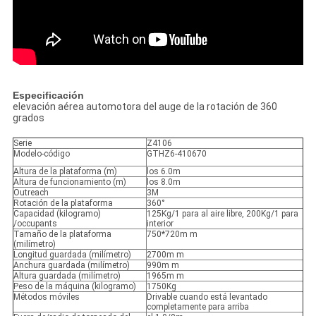
Especificación
elevación aérea automotora del auge de la rotación de 360
grados
Serie
Z4106
Modelo-código
GTHZ6-410670
Altura de la plataforma (m)
los 6.0m
Altura de funcionamiento (m)
los 8.0m
Outreach
3M
Rotación de la plataforma
360°
Capacidad (kilogramo)
125Kg/1 para al aire libre, 200Kg/1 para
/occupants
interior
Tamaño de la plataforma
750*720m m
(milímetro)
Longitud guardada (milímetro)
2700m m
Anchura guardada (milímetro)
990m m
Altura guardada (milímetro)
1965m m
Peso de la máquina (kilogramo)
1750Kg
Métodos móviles
Drivable cuando está levantado
completamente para arriba