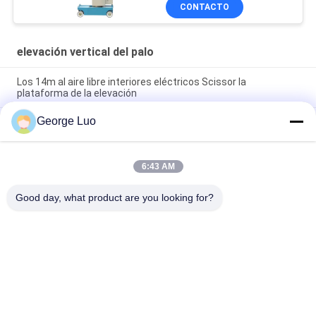
interior de 6 -10m
CONTACTO
elevación vertical del palo
Los 14m al aire libre interiores eléctricos Scissor la
plataforma de la elevación
George Luo
Las plataformas al aire libre del acceso de la altura de 14
metros eléctricas Scissor la plataforma de la elevación para
la limpieza de ventana
6:43 AM
Un palo de la elevación vertical del palo de la persona solo con
altura de la plataforma de 7,6 metros
Good day, what product are you looking for?
Categorías Populares
Todos
Plataforma Aérea 
Plataforma De 
De Trabajo
Trabajo De Aluminio
Plataforma De 
Scissor La 