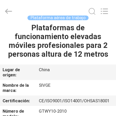
HANGZHOU
SIVGE
MACHINERY
CO.,
LTD.
Plataforma aérea de trabajo
All
Rights
Plataformas de
HOGAR
Reserved.
funcionamiento elevadas
PRODUCTOS
móviles profesionales para 2
personas altura de 12 metros
VIDEOS
Lugar de
China
origen:
SOBRE
NOSOTROS
Nombre de la
SIVGE
marca:
VIAJE
Certificación:
CE/ISO9001/ISO14001/OHSAS18001
DE
Número de
GTWY10-2010