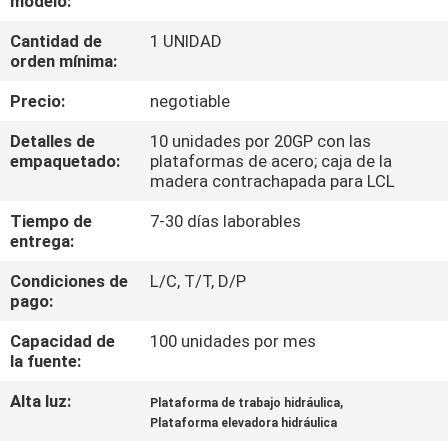
modelo:
LA
Cantidad de
1 UNIDAD
FÁBRICA
orden mínima:
Precio:
negotiable
CONTROL
DE
Detalles de
10 unidades por 20GP con las
empaquetado:
plataformas de acero; caja de la
CALIDAD
madera contrachapada para LCL
Tiempo de
7-30 días laborables
ÉNTRENOS
entrega:
EN
Condiciones de
L/C, T/T, D/P
pago:
CONTACTO
CON
Capacidad de
100 unidades por mes
la fuente:
Alta luz:
,
PIDA
Plataforma de trabajo hidráulica
Plataforma elevadora hidráulica
UNA