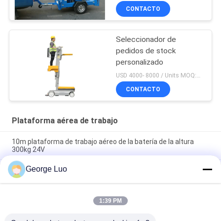
CONTACTO
Seleccionador de
pedidos de stock
personalizado
USD 4000- 8000 / Units MOQ:1 set
CONTACTO
Plataforma aérea de trabajo
10m plataforma de trabajo aéreo de la batería de la altura
300kg 24V
George Luo
Elevación aérea de la plataforma de la plataforma de trabajo
aéreo de la elevación del hombre del palo del doble de la
aleación de aluminio de 12 M
1:39 PM
Elevador eléctrico articulado autopropulsado de alta calidad
de 16 metros 16 metros