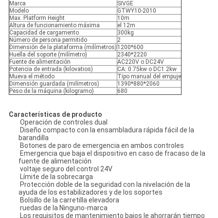
Marca
SIVGE
Modelo
GTWY10-2010
Max. Platform Height
10m
Altura de funcionamiento máxima
el 12m
Capacidad de cargamento
300kg
Número de persona permitido
2
Dimensión de la plataforma (milímetros)
1200*600
Huella del soporte (milímetro)
2340*2220
Fuente de alimentación
AC220V o DC24V
Potencia de entrada (kilovatios)
CA: 0.75kw o DC1.2kw
Mueva el método
Tipo manual del empuje
Dimensión guardada (milímetros)
1390*880*2060
Peso de la máquina (kilogramo)
680
Características de producto
Operación de controles dual
Diseño compacto con la ensambladura rápida fácil de la
barandilla
Botones de paro de emergencia en ambos controles
Emergencia que baja el dispositivo en caso de fracaso de la
fuente de alimentación
voltaje seguro del control 24V
Límite de la sobrecarga
Protección doble de la seguridad con la nivelación de la
ayuda de los estabilizadores y de los soportes
Bolsillo de la carretilla elevadora
ruedas de la Ninguno-marca
Los requisitos de mantenimiento bajos le ahorrarán tiempo