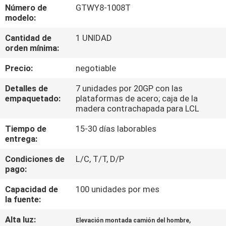
LA
Número de
GTWY8-1008T
modelo:
FÁBRICA
Cantidad de
1 UNIDAD
orden mínima:
CONTROL
Precio:
negotiable
DE
CALIDAD
Detalles de
7 unidades por 20GP con las
empaquetado:
plataformas de acero; caja de la
madera contrachapada para LCL
ÉNTRENOS
Tiempo de
15-30 días laborables
EN
entrega:
CONTACTO
Condiciones de
L/C, T/T, D/P
pago:
CON
Capacidad de
100 unidades por mes
la fuente:
PIDA
Alta luz:
,
UNA
Elevación montada camión del hombre