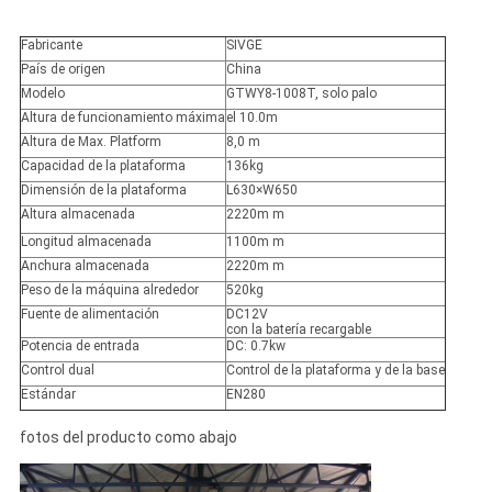
Fabricante
SIVGE
País de origen
China
Modelo
GTWY8-1008T, solo palo
Altura de funcionamiento máxima
el 10.0m
Altura de Max. Platform
8,0 m
Capacidad de la plataforma
136kg
Dimensión de la plataforma
L630×W650
Altura almacenada
2220m m
Longitud almacenada
1100m m
Anchura almacenada
2220m m
Peso de la máquina alrededor
520kg
Fuente de alimentación
DC12V
con la batería recargable
Potencia de entrada
DC: 0.7kw
Control dual
Control de la plataforma y de la base
Estándar
EN280
fotos del producto como abajo