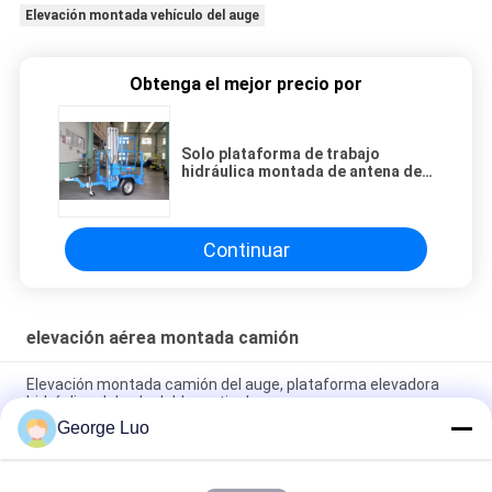
Elevación montada vehículo del auge
Obtenga el mejor precio por
Solo plataforma de trabajo
hidráulica montada de antena de
la aleación de aluminio de la
elevación aérea del palo camión
Continuar
elevación aérea montada camión
Elevación montada camión del auge, plataforma elevadora
hidráulica del palo doble vertical
George Luo
El camión vertical del palo doble montó la elevación aérea con
la carga clasificada 200kg