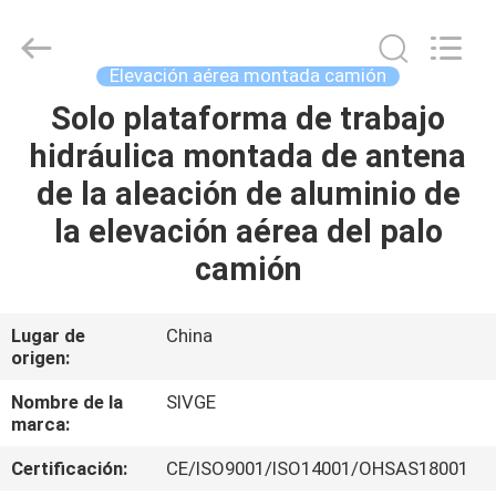
HANGZHOU
SIVGE
MACHINERY
CO.,
LTD.
Elevación aérea montada camión
All
Rights
Solo plataforma de trabajo
HOGAR
Reserved.
hidráulica montada de antena
PRODUCTOS
de la aleación de aluminio de
la elevación aérea del palo
VIDEOS
camión
SOBRE
Lugar de
China
origen:
NOSOTROS
Nombre de la
SIVGE
marca:
VIAJE
DE
Certificación:
CE/ISO9001/ISO14001/OHSAS18001