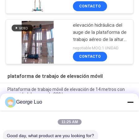
Compact
CONTACTO
elevación hidráulica del
auge de la plataforma de
trabajo aéreo de la altura
de la plataforma de la
negotiable MOQ:1 UNIDAD
elevación del palo 10m-
CONTACTO
18m
plataforma de trabajo de elevación móvil
Plataforma de trabajo móvil de elevación de 14 metros con
capacidad de carga de 320 kg
George Luo
Plataforma de elevación de tijeras de 12 m JLG Genie
Plataforma de elevación de tijeras de mismo rendimiento
11:25 AM
Plataforma de trabajo de elevación móvil de 16 metros
permite que 2 personas trabajen juntas
Good day, what product are you looking for?