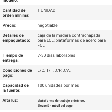
modelo:
LA
Cantidad de
1 UNIDAD
FÁBRICA
orden mínima:
Precio:
negotiable
CONTROL
DE
Detalles de
caja de la madera contrachapada
empaquetado:
para LCL; plataformas de acero para
CALIDAD
FCL
Tiempo de
7-30 días laborables
ÉNTRENOS
entrega:
EN
Condiciones de
L/C, T/T, D/P, D/A,
pago:
CONTACTO
CON
Capacidad de
100 unidades por mes
la fuente:
Alta luz:
,
PIDA
plataforma de trabajo eléctrico
Elevación móvil del auge
UNA