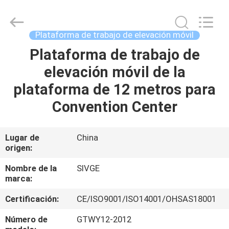
HANGZHOU
SIVGE
MACHINERY
CO.,
LTD.
Plataforma de trabajo de elevación móvil
All
Rights
Plataforma de trabajo de
HOGAR
Reserved.
elevación móvil de la
PRODUCTOS
plataforma de 12 metros para
Convention Center
VIDEOS
Lugar de
China
origen:
SOBRE
NOSOTROS
Nombre de la
SIVGE
marca:
VIAJE
Certificación:
CE/ISO9001/ISO14001/OHSAS18001
DE
Número de
GTWY12-2012