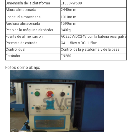
Dimensión de la plataforma
L1330×W600
Altura almacenada
2440m m
Longitud almacenada
1010m m
Anchura almacenada
1590m m
Peso de la máquina alrededor
840kg
Fuente de alimentación
AC220V/DC24V con la batería recargable
Potencia de entrada
CA: 1.5Kw o DC: 1.2kw
Control dual
Control de la plataforma y de la base
Estándar
EN280
Fotos como abajo;