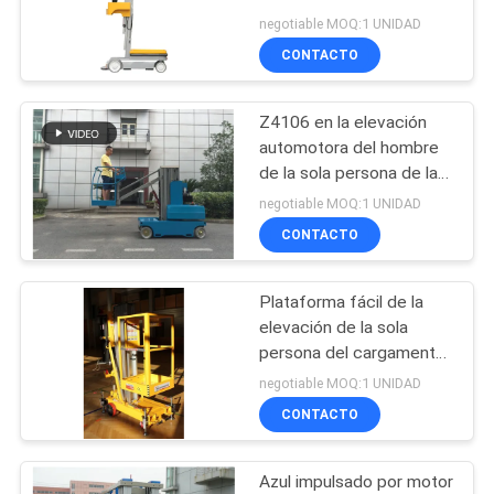
hombre de la elevación
negotiable MOQ:1 UNIDAD
CITA
del orden plataforma
CONTACTO
aérea del recogedor
MAPA
Z4106 en la elevación
DEL
automotora del hombre
SITIO
de la sola persona de la
puerta y hacia fuera del
negotiable MOQ:1 UNIDAD
uso de la puerta,
CONTACTO
PRIVACY
elevación del auge
POLICY
Plataforma fácil de la
elevación de la sola
persona del cargamento
altura de funcionamiento
negotiable MOQ:1 UNIDAD
de 10 metros para el
CONTACTO
techo
Azul impulsado por motor