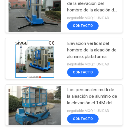
de la elevación del
hombre de la aleación de
aluminio de 22 M una
negotiable MOQ:1 UNIDAD
para la limpieza de
CONTACTO
ventana
Elevación vertical del
hombre de la aleación de
aluminio, plataforma
aérea de la elevación de
negotiable MOQ:1 UNIDAD
los 20m para una
CONTACTO
persona
Los personales multi de
la aleación de aluminio de
la elevación el 14M del
hombre del palo uno
negotiable MOQ:1 UNIDAD
levantan la carga de la
CONTACTO
plataforma 200kg