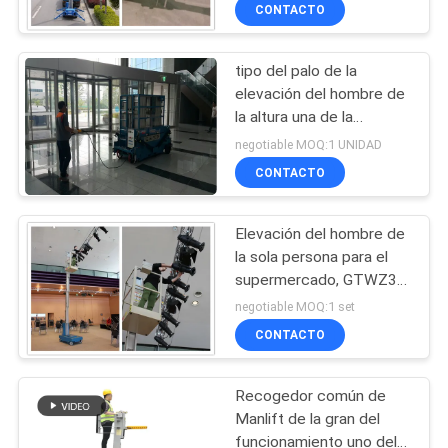
trabajo aéreo hidráulica
LA
CONTACTO
FÁBRICA
tipo del palo de la
elevación del hombre de
CONTROL
la altura una de la
DE
plataforma del 16m
negotiable MOQ:1 UNIDAD
carga de 160 kilogramos
CALIDAD
CONTACTO
para el servicio de
mantenimiento
Elevación del hombre de
ÉNTRENOS
la sola persona para el
EN
supermercado, GTWZ3-
1003 Manlift automotor
CONTACTO
negotiable MOQ:1 set
CONTACTO
CON
Recogedor común de
PIDA
Manlift de la gran del
UNA
funcionamiento uno del