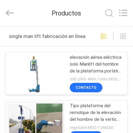
HANGZHOU
SIVGE
MACHINERY
Productos
CO.,
LTD.
All
Rights
HOGAR
Reserved.
single man lift fabricación en línea
PRODUCTOS
elevación aérea eléctrica
solo Manlift del hombre
VIDEOS
de la plataforma portátil
del acceso de la altura
USD 2000- 4000 / Units MOQ:1 set
de los 4m una
SOBRE
CONTACTO
NOSOTROS
Tipo plataforma del
remolque de la elevación
VIAJE
del hombre de la vertical
DE
una de 6 metros de
negotiable MOQ:1 UNIDAD