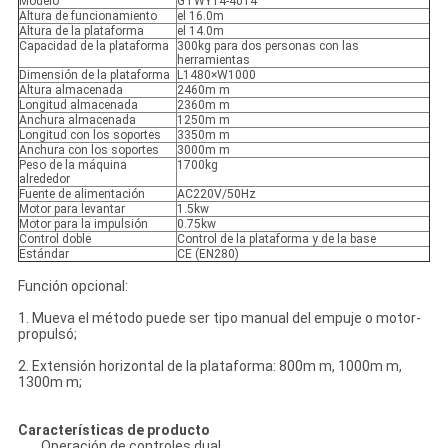
Modelo
GTWY14-4014
Altura de funcionamiento
el 16.0m
Altura de la plataforma
el 14.0m
Capacidad de la plataforma
300kg para dos personas con las
herramientas
Dimensión de la plataforma
L1480×W1000
Altura almacenada
2460m m
Longitud almacenada
2360m m
Anchura almacenada
1250m m
Longitud con los soportes
3350m m
Anchura con los soportes
3000m m
Peso de la máquina
1700kg
alrededor
Fuente de alimentación
AC220V/50Hz
Motor para levantar
1.5kw
Motor para la impulsión
0.75kw
Control doble
Control de la plataforma y de la base
Estándar
CE (EN280)
Función opcional:
1. Mueva el método puede ser tipo manual del empuje o motor-
propulsó;
2. Extensión horizontal de la plataforma: 800m m, 1000m m,
1300m m;
Características de producto
Operación de controles dual