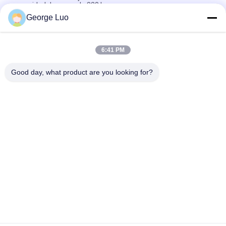
capacidad de carga de 320 kg
George Luo
Plataforma de elevación de tijeras de 12 m JLG Genie
Plataforma de elevación de tijeras de mismo rendimiento
6:41 PM
Plataforma de trabajo de elevación móvil de 16 metros
permite que 2 personas trabajen juntas
Good day, what product are you looking for?
Categorías Populares
Todos
Plataforma Aérea 
Plataforma De 
De Trabajo
Trabajo De Aluminio
Plataforma De 
Scissor La 
Trabajo De 
Plataforma De 
Elevación Móvil
Funcionamiento
Elevación Vertical 
Elevación Aérea 
Del Palo
Automotora
Una Elevación Del 
Sola Elevación Del 
Hombre
Palo