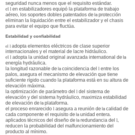
seguridad nunca menos que el requisito estándar.
el l
en estabilizadores equipó la plataforma de trabajo
aéreo, los soportes dobles patentados de
protección
la
eliminan la liquidación entre el estabilizador y el chasis
para evitar el equipo que fluctúa.
Estabilidad y confiabilidad
adopta elementos eléctricos de clase superior
el l
internacionales y el material de lacre hidráulico.
el l
adopta la unidad original avanzada international de
la
energía hydráulica.
la longitud razonable de
coincidencia del
l
entre los
la
palos, asegura el mecanismo de elevación que tiene
suficiente rígido cuando la plataforma está en su altura de
elevación máxima.
la optimización de parámetro del
l
del sistema de
elevación y del sistema hydráulico, maximiza estabilidad
de elevación de
plataforma.
la
el proceso enrarecido
l
asegura a reunión de
calidad de
la
cada componente el requisito de
unidad entera.
la
aplicados técnicos del diseño de
redundancia del
l
,
la
reducen la probabilidad del malfuncionamiento del
producto al mínimo.