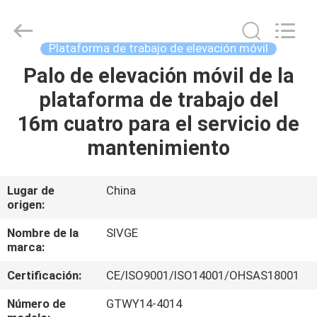
HANGZHOU
SIVGE
MACHINERY
CO.,
LTD.
Plataforma de trabajo de elevación móvil
All
Rights
Palo de elevación móvil de la
HOGAR
Reserved.
plataforma de trabajo del
PRODUCTOS
16m cuatro para el servicio de
mantenimiento
VIDEOS
Lugar de
China
origen:
SOBRE
NOSOTROS
Nombre de la
SIVGE
marca:
VIAJE
Certificación:
CE/ISO9001/ISO14001/OHSAS18001
DE
Número de
GTWY14-4014