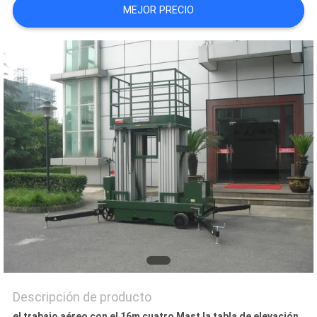
MEJOR PRECIO
CITA
MAPA
DEL
SITIO
PRIVACY
POLICY
Descripción de producto
el trabajo aéreo con el 16m cuatro Mast la tabla de elevación