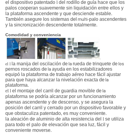
el dispositivo patentado
l
del rodillo de guía hace que los
palos cooperan suavemente sin liquidación entre ellos y
la plataforma ascendente y que desciende estable.
También asegure los sistemas del
palo ascendentes
multi-
y la sincronización descendente totalmente.
Comodidad y conveniencia
la manija del oscilación de
rueda de trinquete de
la
los
el l
pernos roscados de
ayuda en los estabilizadores
la
equipó la plataforma de trabajo aéreo hace fácil ajustar
para que haya alcanzar la nivelación exacta de
la
plataforma.
el l
el montaje del carril de guardia movible de
la
plataforma se podría alcanzar por un funcionamiento
apenas ascendente y de descenso, y se asegura la
posición del carril y cerrado por un dispositivo favorable y
que obstaculiza patentado, es muy conveniente.
la aleación de aluminio de alta resistencia del
l
se utiliza
para todo el palo de elevación que sea luz, fácil y
conveniente moverse.