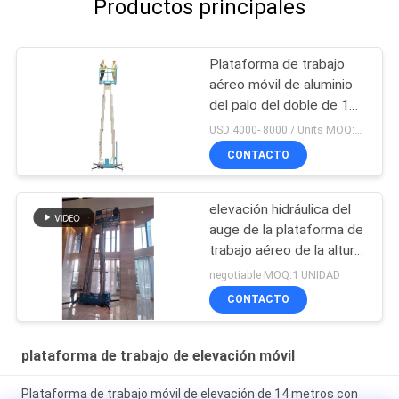
Productos principales
Plataforma de trabajo
aéreo móvil de aluminio
del palo del doble de 14
M Working Height
USD 4000- 8000 / Units MOQ:1 UNIDAD
Compact
CONTACTO
elevación hidráulica del
auge de la plataforma de
trabajo aéreo de la altura
de la plataforma de la
negotiable MOQ:1 UNIDAD
elevación del palo 10m-
CONTACTO
18m
plataforma de trabajo de elevación móvil
Plataforma de trabajo móvil de elevación de 14 metros con