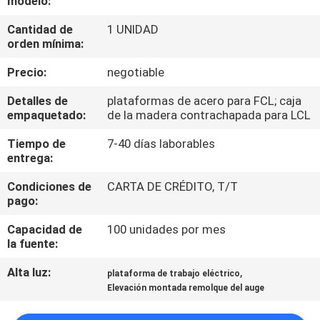
modelo:
LA
Cantidad de
1 UNIDAD
FÁBRICA
orden mínima:
Precio:
negotiable
CONTROL
DE
Detalles de
plataformas de acero para FCL; caja
empaquetado:
de la madera contrachapada para LCL
CALIDAD
Tiempo de
7-40 días laborables
entrega:
ÉNTRENOS
Condiciones de
CARTA DE CRÉDITO, T/T
EN
pago:
CONTACTO
Capacidad de
100 unidades por mes
CON
la fuente:
Alta luz:
,
plataforma de trabajo eléctrico
PIDA
Elevación montada remolque del auge
UNA